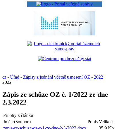
cz
-
Úřad
-
Zápisy z jednání včetně usnesení OZ
-
2022
2022
Zápis ze schůze OZ č. 1/2022 ze dne
2.3.2022
Přílohy k článku
Jméno souboru
Popis
Velikost
zapis-ze-schuze-oz-c-1-ze-dne-2-3-2022.docx
35.9 Kb