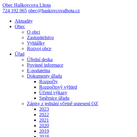
Obec
Haškovcova Lhota
724 192 065
obec@haskovcovalhota.cz
Aktuality
Obec
O obci
Zastupitelstvo
Vyhlášky
Rozvoj obce
Úřad
Úřední deska
Povinné informace
E-podatelna
Dokumenty úřadu
Rozpočty
Rozpočtový výhled
Účetní výkazy
Směrnice úřadu
Zápisy z jednání včetně usnesení OZ
2023
2022
2021
2020
2019
2018