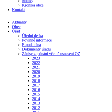
Spolky
Kronika obce
Kontakt
Aktuality
Obec
Úřad
Úřední deska
Povinné informace
E-podatelna
Dokumenty úřadu
Zápisy z jednání včetně usnesení OZ
2023
2022
2021
2020
2019
2018
2017
2016
2015
2014
2013
2012