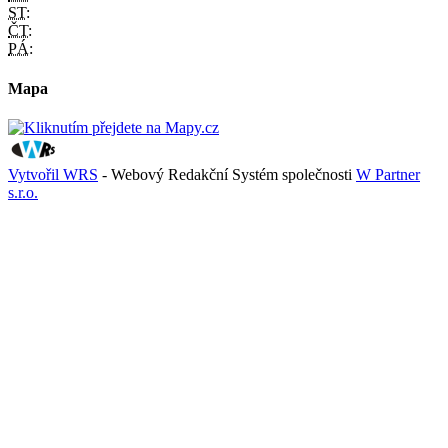
ST:
ČT:
PÁ:
Mapa
Vytvořil WRS
- Webový Redakční Systém společnosti
W Partner
s.r.o.