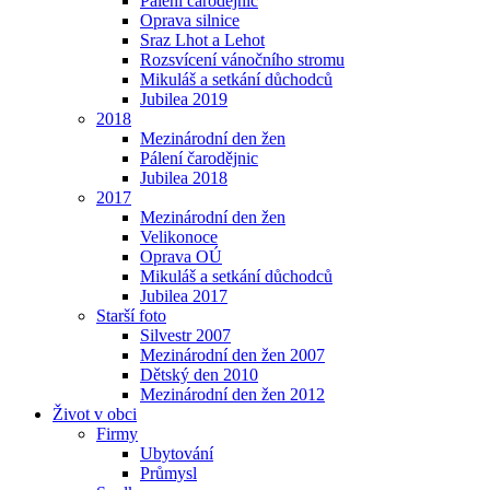
Pálení čarodějnic
Oprava silnice
Sraz Lhot a Lehot
Rozsvícení vánočního stromu
Mikuláš a setkání důchodců
Jubilea 2019
2018
Mezinárodní den žen
Pálení čarodějnic
Jubilea 2018
2017
Mezinárodní den žen
Velikonoce
Oprava OÚ
Mikuláš a setkání důchodců
Jubilea 2017
Starší foto
Silvestr 2007
Mezinárodní den žen 2007
Dětský den 2010
Mezinárodní den žen 2012
Život v obci
Firmy
Ubytování
Průmysl