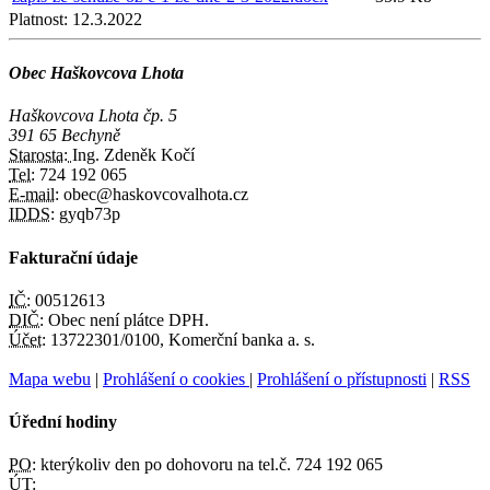
Platnost:
12.3.2022
Obec Haškovcova Lhota
Haškovcova Lhota čp. 5
391 65 Bechyně
Starosta:
Ing. Zdeněk Kočí
Tel:
724 192 065
E-mail:
obec@haskovcovalhota.cz
IDDS:
gyqb73p
Fakturační údaje
IČ:
00512613
DIČ:
Obec není plátce DPH.
Účet:
13722301/0100, Komerční banka a. s.
Mapa webu
|
Prohlášení o cookies
|
Prohlášení o přístupnosti
|
RSS
Úřední hodiny
PO:
kterýkoliv den po dohovoru na tel.č. 724 192 065
ÚT: