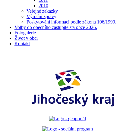
2011
2010
Veřejné zakázky
Výroční zprávy
Poskytování informací podle zákona 106/1999.
Volby do obecního zastupitelsta obce 2026.
Fotogalerie
Život v obci
Kontakt