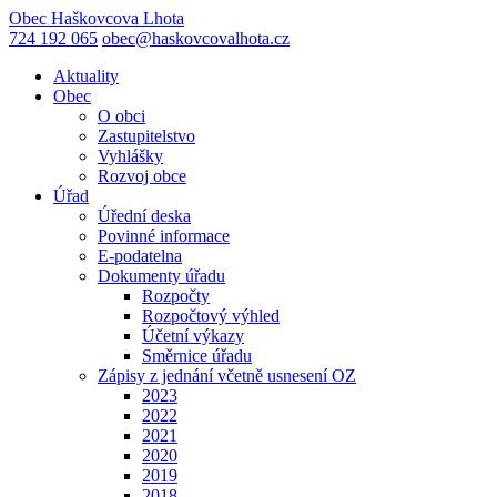
Obec
Haškovcova Lhota
724 192 065
obec@haskovcovalhota.cz
Aktuality
Obec
O obci
Zastupitelstvo
Vyhlášky
Rozvoj obce
Úřad
Úřední deska
Povinné informace
E-podatelna
Dokumenty úřadu
Rozpočty
Rozpočtový výhled
Účetní výkazy
Směrnice úřadu
Zápisy z jednání včetně usnesení OZ
2023
2022
2021
2020
2019
2018