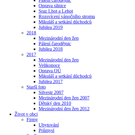
Pálení čarodějnic
Oprava silnice
Sraz Lhot a Lehot
Rozsvícení vánočního stromu
Mikuláš a setkání důchodců
Jubilea 2019
2018
Mezinárodní den žen
Pálení čarodějnic
Jubilea 2018
2017
Mezinárodní den žen
Velikonoce
Oprava OÚ
Mikuláš a setkání důchodců
Jubilea 2017
Starší foto
Silvestr 2007
Mezinárodní den žen 2007
Dětský den 2010
Mezinárodní den žen 2012
Život v obci
Firmy
Ubytování
Průmysl