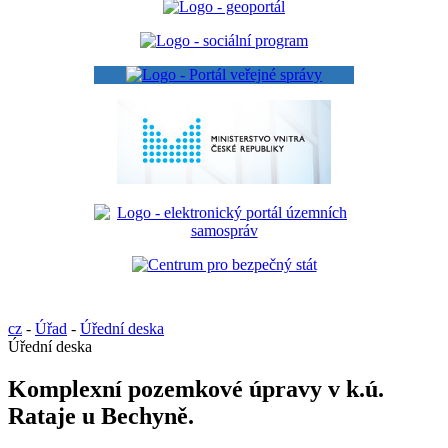
cz
-
Úřad
-
Úřední deska
Úřední deska
Komplexní pozemkové úpravy v k.ú.
Rataje u Bechyně.