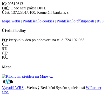
IČ:
00512613
DIČ:
Obec není plátce DPH.
Účet:
13722301/0100, Komerční banka a. s.
Mapa webu
|
Prohlášení o cookies
|
Prohlášení o přístupnosti
|
RSS
Úřední hodiny
PO:
kterýkoliv den po dohovoru na tel.č. 724 192 065
ÚT:
ST:
ČT:
PÁ:
Mapa
Vytvořil WRS
- Webový Redakční Systém společnosti
W Partner
s.r.o.