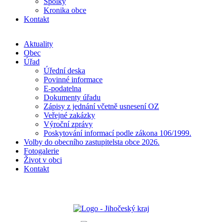
Spolky
Kronika obce
Kontakt
Aktuality
Obec
Úřad
Úřední deska
Povinné informace
E-podatelna
Dokumenty úřadu
Zápisy z jednání včetně usnesení OZ
Veřejné zakázky
Výroční zprávy
Poskytování informací podle zákona 106/1999.
Volby do obecního zastupitelsta obce 2026.
Fotogalerie
Život v obci
Kontakt