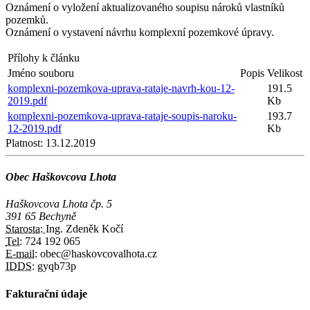
Oznámení o vyložení aktualizovaného soupisu nároků vlastníků
pozemků.
Oznámení o vystavení návrhu komplexní pozemkové úpravy.
Přílohy k článku
Jméno souboru
Popis
Velikost
komplexni-pozemkova-uprava-rataje-navrh-kou-12-
191.5
2019.pdf
Kb
komplexni-pozemkova-uprava-rataje-soupis-naroku-
193.7
12-2019.pdf
Kb
Platnost:
13.12.2019
Obec Haškovcova Lhota
Haškovcova Lhota čp. 5
391 65 Bechyně
Starosta:
Ing. Zdeněk Kočí
Tel:
724 192 065
E-mail:
obec@haskovcovalhota.cz
IDDS:
gyqb73p
Fakturační údaje