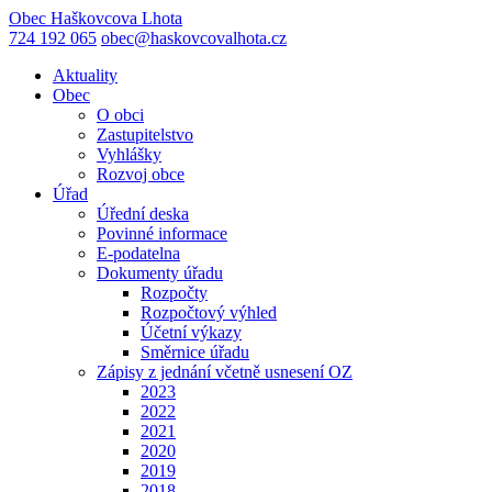
Obec
Haškovcova Lhota
724 192 065
obec@haskovcovalhota.cz
Aktuality
Obec
O obci
Zastupitelstvo
Vyhlášky
Rozvoj obce
Úřad
Úřední deska
Povinné informace
E-podatelna
Dokumenty úřadu
Rozpočty
Rozpočtový výhled
Účetní výkazy
Směrnice úřadu
Zápisy z jednání včetně usnesení OZ
2023
2022
2021
2020
2019
2018