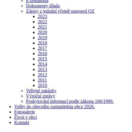
E-podatelna
Dokumenty úřadu
Zápisy z jednání včetně usnesení OZ
2023
2022
2021
2020
2019
2018
2017
2016
2015
2014
2013
2012
2011
2010
Veřejné zakázky
Výroční zprávy
Poskytování informací podle zákona 106/1999.
Volby do obecního zastupitelsta obce 2026.
Fotogalerie
Život v obci
Kontakt