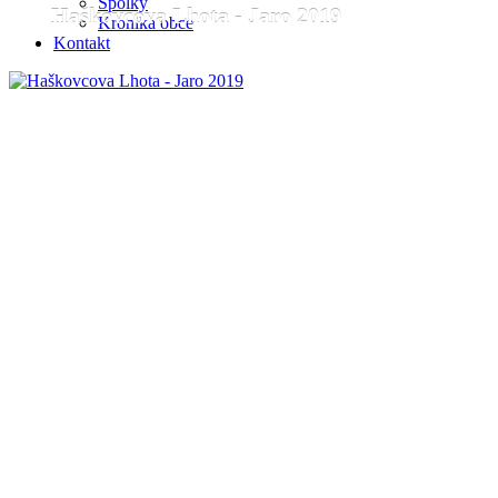
Spolky
Haškovcova Lhota - Jaro 2019
Kronika obce
Kontakt