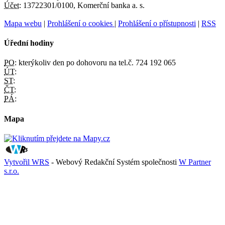
Účet:
13722301/0100, Komerční banka a. s.
Mapa webu
|
Prohlášení o cookies
|
Prohlášení o přístupnosti
|
RSS
Úřední hodiny
PO:
kterýkoliv den po dohovoru na tel.č. 724 192 065
ÚT:
ST:
ČT:
PÁ:
Mapa
Vytvořil WRS
- Webový Redakční Systém společnosti
W Partner
s.r.o.