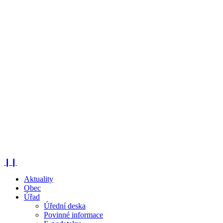
Haškovcova Lhota - Zima 2020
❙❙
Aktuality
Obec
Úřad
Úřední deska
Povinné informace