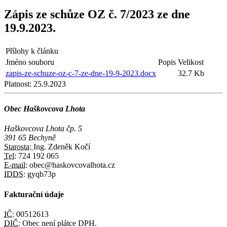
Zápis ze schůze OZ č. 7/2023 ze dne
19.9.2023.
Přílohy k článku
Jméno souboru
Popis
Velikost
zapis-ze-schuze-oz-c-7-ze-dne-19-9-2023.docx
32.7 Kb
Platnost:
25.9.2023
Obec Haškovcova Lhota
Haškovcova Lhota čp. 5
391 65 Bechyně
Starosta:
Ing. Zdeněk Kočí
Tel:
724 192 065
E-mail:
obec@haskovcovalhota.cz
IDDS:
gyqb73p
Fakturační údaje
IČ:
00512613
DIČ:
Obec není plátce DPH.