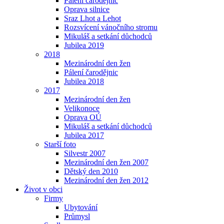
Pálení čarodějnic
Oprava silnice
Sraz Lhot a Lehot
Rozsvícení vánočního stromu
Mikuláš a setkání důchodců
Jubilea 2019
2018
Mezinárodní den žen
Pálení čarodějnic
Jubilea 2018
2017
Mezinárodní den žen
Velikonoce
Oprava OÚ
Mikuláš a setkání důchodců
Jubilea 2017
Starší foto
Silvestr 2007
Mezinárodní den žen 2007
Dětský den 2010
Mezinárodní den žen 2012
Život v obci
Firmy
Ubytování
Průmysl