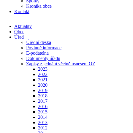
Spolky
Kronika obce
Kontakt
Aktuality
Obec
Úřad
Úřední deska
Povinné informace
E-podatelna
Dokumenty úřadu
Zápisy z jednání včetně usnesení OZ
2023
2022
2021
2020
2019
2018
2017
2016
2015
2014
2013
2012