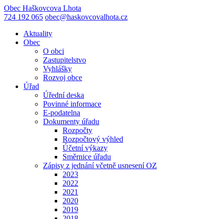
Obec
Haškovcova Lhota
724 192 065
obec@haskovcovalhota.cz
Aktuality
Obec
O obci
Zastupitelstvo
Vyhlášky
Rozvoj obce
Úřad
Úřední deska
Povinné informace
E-podatelna
Dokumenty úřadu
Rozpočty
Rozpočtový výhled
Účetní výkazy
Směrnice úřadu
Zápisy z jednání včetně usnesení OZ
2023
2022
2021
2020
2019
2018