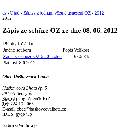
cz
-
Úřad
-
Zápisy z jednání včetně usnesení OZ
-
2012
2012
Zápis ze schůze OZ ze dne 08. 06. 2012
Přílohy k článku
Jméno souboru
Popis
Velikost
Zápis ze schůze OZ 6.2012.doc
67.6 Kb
Platnost:
8.6.2012
Obec Haškovcova Lhota
Haškovcova Lhota čp. 5
391 65 Bechyně
Starosta:
Ing. Zdeněk Kočí
Tel:
724 192 065
E-mail:
obec@haskovcovalhota.cz
IDDS:
gyqb73p
Fakturační údaje