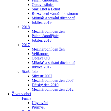
Pálení čarodějnic
Oprava silnice
Sraz Lhot a Lehot
Rozsvícení vánočního stromu
Mikuláš a setkání důchodců
Jubilea 2019
2018
Mezinárodní den žen
Pálení čarodějnic
Jubilea 2018
2017
Mezinárodní den žen
Velikonoce
Oprava OÚ
Mikuláš a setkání důchodců
Jubilea 2017
Starší foto
Silvestr 2007
Mezinárodní den žen 2007
Dětský den 2010
Mezinárodní den žen 2012
Život v obci
Firmy
Ubytování
Průmysl