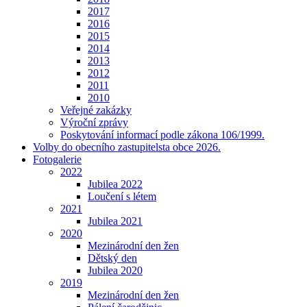
2017
2016
2015
2014
2013
2012
2011
2010
Veřejné zakázky
Výroční zprávy
Poskytování informací podle zákona 106/1999.
Volby do obecního zastupitelsta obce 2026.
Fotogalerie
2022
Jubilea 2022
Loučení s létem
2021
Jubilea 2021
2020
Mezinárodní den žen
Dětský den
Jubilea 2020
2019
Mezinárodní den žen