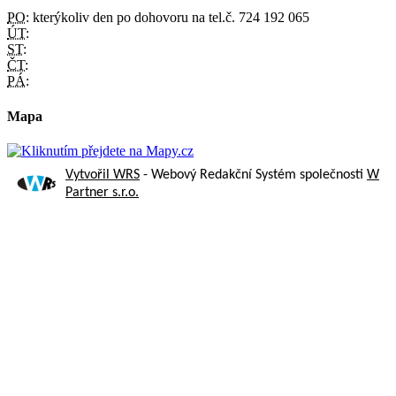
PO:
kterýkoliv den po dohovoru na tel.č. 724 192 065
ÚT:
ST:
ČT:
PÁ:
Mapa
Vytvořil WRS
- Webový Redakční Systém společnosti
W
Partner s.r.o.