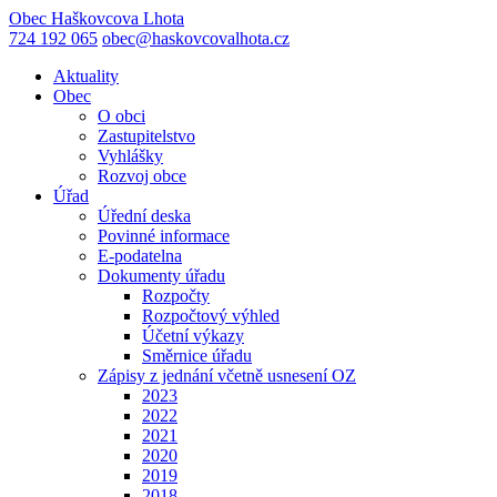
Obec
Haškovcova Lhota
724 192 065
obec@haskovcovalhota.cz
Aktuality
Obec
O obci
Zastupitelstvo
Vyhlášky
Rozvoj obce
Úřad
Úřední deska
Povinné informace
E-podatelna
Dokumenty úřadu
Rozpočty
Rozpočtový výhled
Účetní výkazy
Směrnice úřadu
Zápisy z jednání včetně usnesení OZ
2023
2022
2021
2020
2019
2018