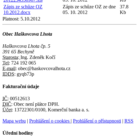
Zápis ze schůze OZ
Zápis ze schůze OZ ze dne
37.8
10.2012.docx
05. 10. 2012
Kb
Platnost:
5.10.2012
Obec Haškovcova Lhota
Haškovcova Lhota čp. 5
391 65 Bechyně
Starosta:
Ing. Zdeněk Kočí
Tel:
724 192 065
E-mail:
obec@haskovcovalhota.cz
IDDS:
gyqb73p
Fakturační údaje
IČ:
00512613
DIČ:
Obec není plátce DPH.
Účet:
13722301/0100, Komerční banka a. s.
Mapa webu
|
Prohlášení o cookies
|
Prohlášení o přístupnosti
|
RSS
Úřední hodiny