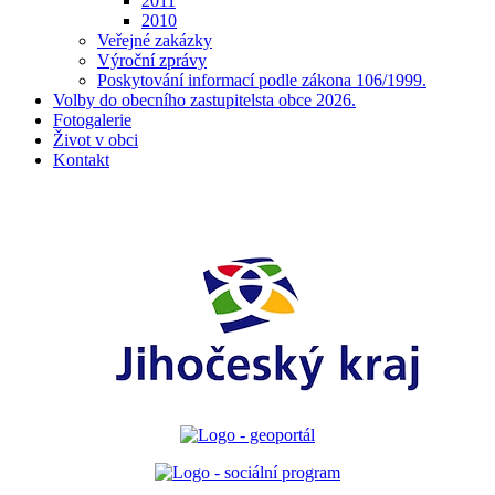
2011
2010
Veřejné zakázky
Výroční zprávy
Poskytování informací podle zákona 106/1999.
Volby do obecního zastupitelsta obce 2026.
Fotogalerie
Život v obci
Kontakt