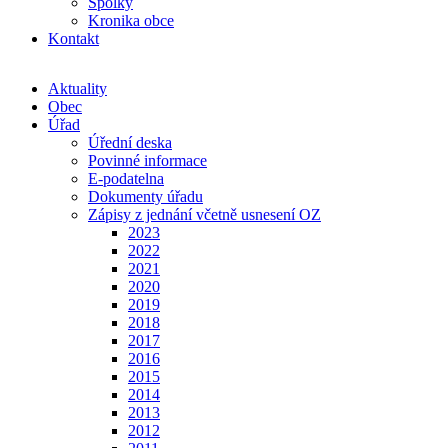
Spolky
Kronika obce
Kontakt
Aktuality
Obec
Úřad
Úřední deska
Povinné informace
E-podatelna
Dokumenty úřadu
Zápisy z jednání včetně usnesení OZ
2023
2022
2021
2020
2019
2018
2017
2016
2015
2014
2013
2012