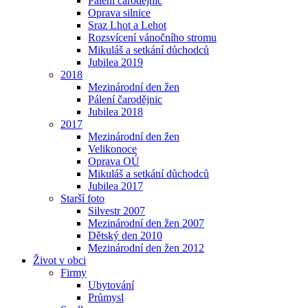
Pálení čarodějnic
Oprava silnice
Sraz Lhot a Lehot
Rozsvícení vánočního stromu
Mikuláš a setkání důchodců
Jubilea 2019
2018
Mezinárodní den žen
Pálení čarodějnic
Jubilea 2018
2017
Mezinárodní den žen
Velikonoce
Oprava OÚ
Mikuláš a setkání důchodců
Jubilea 2017
Starší foto
Silvestr 2007
Mezinárodní den žen 2007
Dětský den 2010
Mezinárodní den žen 2012
Život v obci
Firmy
Ubytování
Průmysl