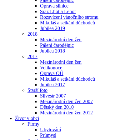
Pálení čarodějnic
Oprava silnice
Sraz Lhot a Lehot
Rozsvícení vánočního stromu
Mikuláš a setkání důchodců
Jubilea 2019
2018
Mezinárodní den žen
Pálení čarodějnic
Jubilea 2018
2017
Mezinárodní den žen
Velikonoce
Oprava OÚ
Mikuláš a setkání důchodců
Jubilea 2017
Starší foto
Silvestr 2007
Mezinárodní den žen 2007
Dětský den 2010
Mezinárodní den žen 2012
Život v obci
Firmy
Ubytování
Průmysl