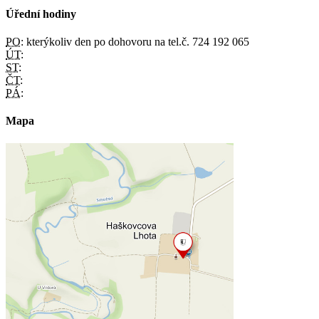
Úřední hodiny
PO:
kterýkoliv den po dohovoru na tel.č. 724 192 065
ÚT:
ST:
ČT:
PÁ:
Mapa