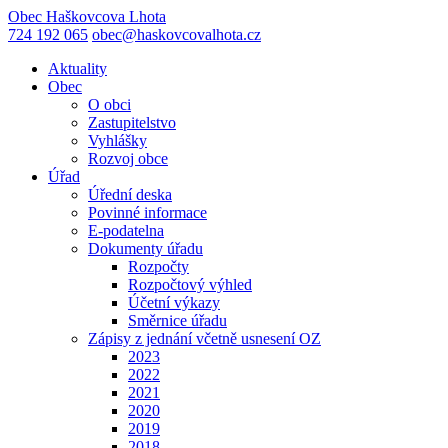
Obec
Haškovcova Lhota
724 192 065
obec@haskovcovalhota.cz
Aktuality
Obec
O obci
Zastupitelstvo
Vyhlášky
Rozvoj obce
Úřad
Úřední deska
Povinné informace
E-podatelna
Dokumenty úřadu
Rozpočty
Rozpočtový výhled
Účetní výkazy
Směrnice úřadu
Zápisy z jednání včetně usnesení OZ
2023
2022
2021
2020
2019
2018