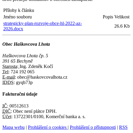
Přílohy k článku
Jméno souboru
Popis
Velikost
strategicky-plan-rozvoje-obce-hl-2022-az-
26.6 Kb
2026.docx
Obec Haškovcova Lhota
Haškovcova Lhota čp. 5
391 65 Bechyně
Starosta:
Ing. Zdeněk Kočí
Tel:
724 192 065
E-mail:
obec@haskovcovalhota.cz
IDDS:
gyqb73p
Fakturační údaje
IČ:
00512613
DIČ:
Obec není plátce DPH.
Účet:
13722301/0100, Komerční banka a. s.
Mapa webu
|
Prohlášení o cookies
|
Prohlášení o přístupnosti
|
RSS