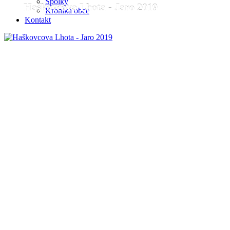
Spolky
Haškovcova Lhota - Jaro 2019
Haškovcova Lhota - Zima 2020
Kronika obce
Kontakt