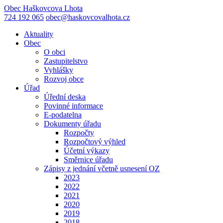
Obec
Haškovcova Lhota
724 192 065
obec@haskovcovalhota.cz
Aktuality
Obec
O obci
Zastupitelstvo
Vyhlášky
Rozvoj obce
Úřad
Úřední deska
Povinné informace
E-podatelna
Dokumenty úřadu
Rozpočty
Rozpočtový výhled
Účetní výkazy
Směrnice úřadu
Zápisy z jednání včetně usnesení OZ
2023
2022
2021
2020
2019
2018