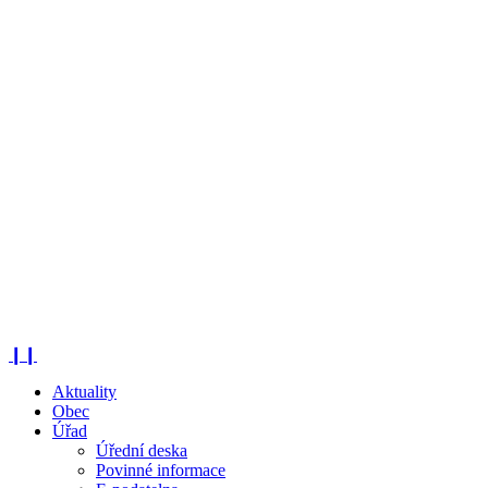
❙❙
Aktuality
Obec
Úřad
Úřední deska
Povinné informace