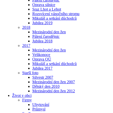
Pálení čarodějnic
Oprava silnice
Sraz Lhot a Lehot
Rozsvícení vánočního stromu
Mikuláš a setkání důchodců
Jubilea 2019
2018
Mezinárodní den žen
Pálení čarodějnic
Jubilea 2018
2017
Mezinárodní den žen
Velikonoce
Oprava OÚ
Mikuláš a setkání důchodců
Jubilea 2017
Starší foto
Silvestr 2007
Mezinárodní den žen 2007
Dětský den 2010
Mezinárodní den žen 2012
Život v obci
Firmy
Ubytování
Průmysl