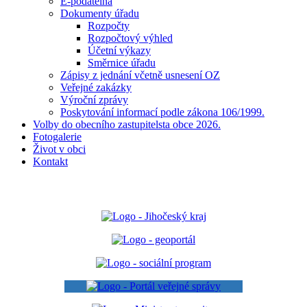
E-podatelna
Dokumenty úřadu
Rozpočty
Rozpočtový výhled
Účetní výkazy
Směrnice úřadu
Zápisy z jednání včetně usnesení OZ
Veřejné zakázky
Výroční zprávy
Poskytování informací podle zákona 106/1999.
Volby do obecního zastupitelsta obce 2026.
Fotogalerie
Život v obci
Kontakt