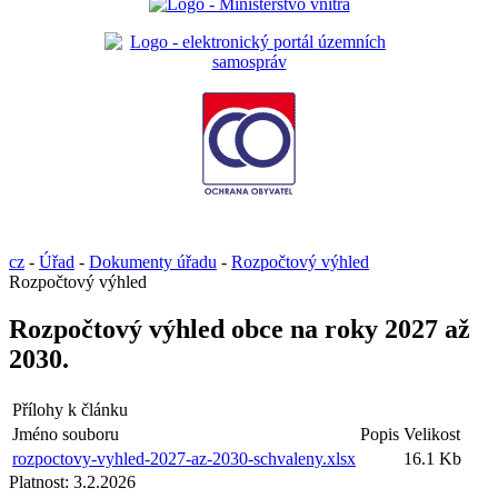
cz
-
Úřad
-
Dokumenty úřadu
-
Rozpočtový výhled
Rozpočtový výhled
Rozpočtový výhled obce na roky 2027 až
2030.
Přílohy k článku
Jméno souboru
Popis
Velikost
rozpoctovy-vyhled-2027-az-2030-schvaleny.xlsx
16.1 Kb
Platnost:
3.2.2026