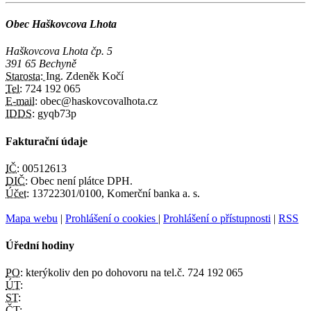
Obec Haškovcova Lhota
Haškovcova Lhota čp. 5
391 65 Bechyně
Starosta:
Ing. Zdeněk Kočí
Tel:
724 192 065
E-mail:
obec@haskovcovalhota.cz
IDDS:
gyqb73p
Fakturační údaje
IČ:
00512613
DIČ:
Obec není plátce DPH.
Účet:
13722301/0100, Komerční banka a. s.
Mapa webu
|
Prohlášení o cookies
|
Prohlášení o přístupnosti
|
RSS
Úřední hodiny
PO:
kterýkoliv den po dohovoru na tel.č. 724 192 065
ÚT:
ST:
ČT: